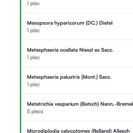
1 plec
Mesopsora hypericorum (DC.) Dietel
1 plec
Metasphaeria ocellata Niessl ex Sacc.
1 plec
Metasphaeria palustris (Mont.) Sacc.
1 plec
Metatrichia vesparium (Batsch) Nann.-Breme
5 plecs
Microdiplodia calycotomes (Rolland) Allesch