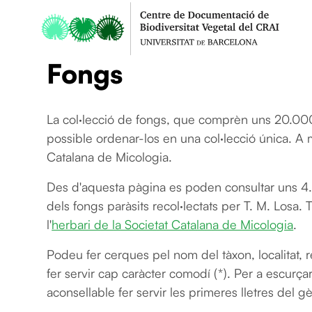
Fongs
La col·lecció de fongs, que comprèn uns 20.000
possible ordenar-los en una col·lecció única. A m
Catalana de Micologia.
Des d'aquesta pàgina es poden consultar uns 4.
dels fongs paràsits recol·lectats per T. M. Losa.
l'
herbari de la Societat Catalana de Micologia
.
Podeu fer cerques pel nom del tàxon, localitat, r
fer servir cap caràcter comodí (*). Per a escurça
aconsellable fer servir les primeres lletres del