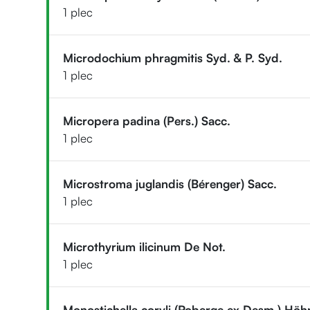
1 plec
Microdochium phragmitis Syd. & P. Syd.
1 plec
Micropera padina (Pers.) Sacc.
1 plec
Microstroma juglandis (Bérenger) Sacc.
1 plec
Microthyrium ilicinum De Not.
1 plec
Monostichella coryli (Roberge ex Desm.) Höh