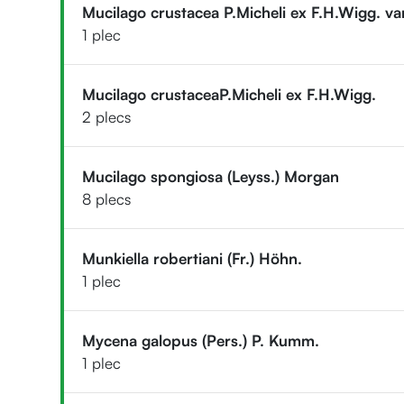
Mucilago crustacea P.Micheli ex F.H.Wigg. var.
1 plec
Mucilago crustaceaP.Micheli ex F.H.Wigg.
2 plecs
Mucilago spongiosa (Leyss.) Morgan
8 plecs
Munkiella robertiani (Fr.) Höhn.
1 plec
Mycena galopus (Pers.) P. Kumm.
1 plec