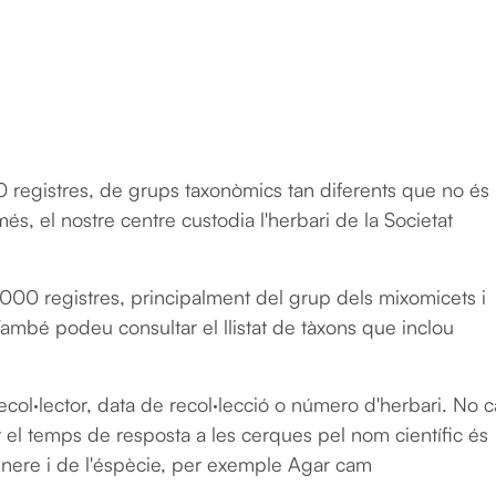
Vés al contingut
 registres, de grups taxonòmics tan diferents que no és
és, el nostre centre custodia l'herbari de la Societat
000 registres, principalment del grup dels mixomicets i
 També podeu consultar el llistat de tàxons que inclou
ecol·lector, data de recol·lecció o número d'herbari. No c
r el temps de resposta a les cerques pel nom científic és
 gènere i de l'éspècie, per exemple Agar cam