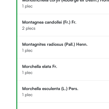
1 plec
Montagnea candollei (Fr.) Fr.
2 plecs
Montagnites radiosus (Pall.) Henn.
1 plec
Morchella elata Fr.
1 plec
Morchella esculenta (L.) Pers.
1 plec