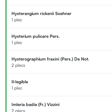
Hysterangium rickenii Soehner
1 plec
Hysterium pulicare Pers.
1 plec
Hysterographium fraxini (Pers.) De Not.
2 plecs
Il·legible
1 plec
Imleria badia (Fr.) Vizzini
2 plecs