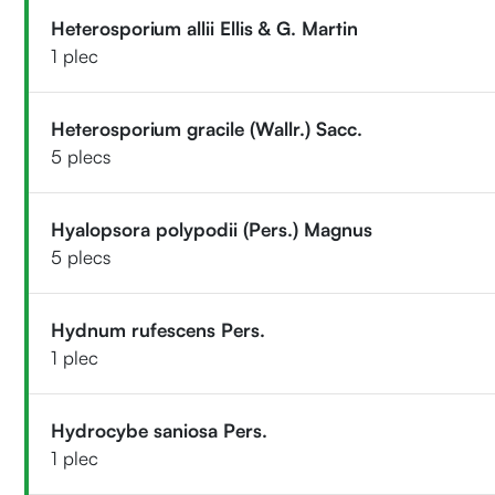
Heterosporium allii Ellis & G. Martin
1 plec
Heterosporium gracile (Wallr.) Sacc.
5 plecs
Hyalopsora polypodii (Pers.) Magnus
5 plecs
Hydnum rufescens Pers.
1 plec
Hydrocybe saniosa Pers.
1 plec