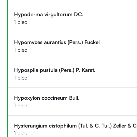
Hypoderma virgultorum DC.
1 plec
Hypomyces aurantius (Pers.) Fuckel
1 plec
Hypospila pustula (Pers.) P. Karst.
1 plec
Hypoxylon coccineum Bull.
1 plec
Hysterangium cistophilum (Tul. & C. Tul.) Zeller &
1 plec