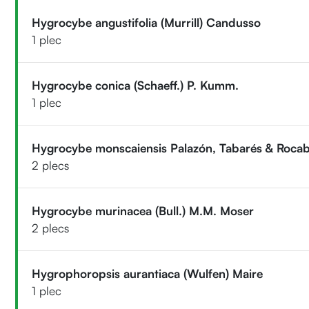
Hygrocybe angustifolia (Murrill) Candusso
1 plec
Hygrocybe conica (Schaeff.) P. Kumm.
1 plec
Hygrocybe monscaiensis Palazón, Tabarés & Roca
2 plecs
Hygrocybe murinacea (Bull.) M.M. Moser
2 plecs
Hygrophoropsis aurantiaca (Wulfen) Maire
1 plec