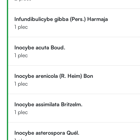
Infundibulicybe gibba (Pers.) Harmaja
1 plec
Inocybe acuta Boud.
1 plec
Inocybe arenicola (R. Heim) Bon
1 plec
Inocybe assimilata Britzelm.
1 plec
Inocybe asterospora Quél.