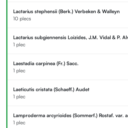
Lactarius stephensii (Berk.) Verbeken & Walleyn
10 plecs
Lactarius subgiennensis Loizides, J.M. Vidal & P. A
1 plec
Laestadia carpinea (Fr.) Sacc.
1 plec
Laeticutis cristata (Schaeff.) Audet
1 plec
Lamproderma arcyrioides (Sommerf.) Rostaf. var. a
1 plec