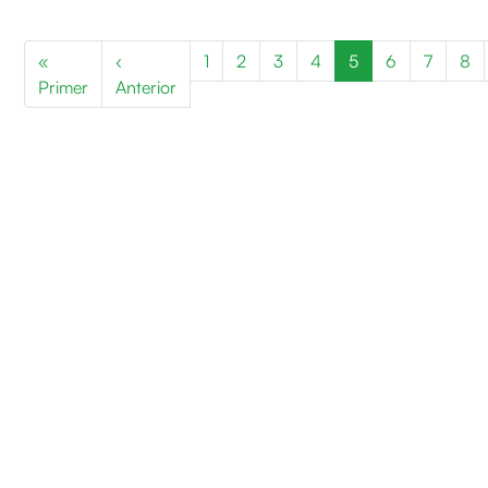
Paginació
«
‹
1
2
3
4
5
6
7
8
Primera pàgina
Pàgina anterior
Primer
Anterior