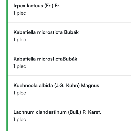
Irpex lacteus (Fr.) Fr.
1 plec
Kabatiella microsticta Bubák
1 plec
Kabatiella microstictaBubák
1 plec
Kuehneola albida (J.G. Kühn) Magnus
1 plec
Lachnum clandestinum (Bull.) P. Karst.
1 plec