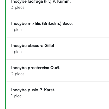
Inocybe lucifuga (Fr.) P. Kumm.
3 plecs
Inocybe mixtilis (Britzelm.) Sacc.
1 plec
Inocybe obscura Gillet
1 plec
Inocybe praetervisa Quél.
2 plecs
Inocybe pusio P. Karst.
1 plec