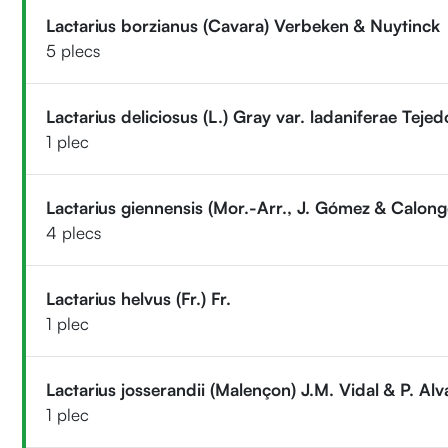
Lactarius borzianus (Cavara) Verbeken & Nuytinck
5 plecs
Lactarius deliciosus (L.) Gray var. ladaniferae Teje
1 plec
Lactarius giennensis (Mor.-Arr., J. Gómez & Calonge
4 plecs
Lactarius helvus (Fr.) Fr.
1 plec
Lactarius josserandii (Malençon) J.M. Vidal & P. Al
1 plec