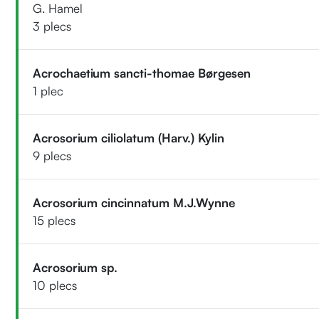
G. Hamel
3 plecs
Acrochaetium sancti-thomae Børgesen
1 plec
Acrosorium ciliolatum (Harv.) Kylin
9 plecs
Acrosorium cincinnatum M.J.Wynne
15 plecs
Acrosorium sp.
10 plecs