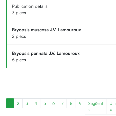
Publication details
3 plecs
Bryopsis muscosa J.V. Lamouroux
2 plecs
Bryopsis pennata J.V. Lamouroux
6 plecs
Paginació
1
2
3
4
5
6
7
8
9
Següent
Últ
Pàgina següen
Úl
›
»