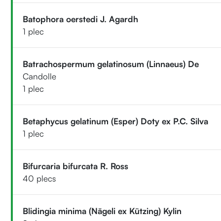
Batophora oerstedi J. Agardh
1 plec
Batrachospermum gelatinosum (Linnaeus) De
Candolle
1 plec
Betaphycus gelatinum (Esper) Doty ex P.C. Silva
1 plec
Bifurcaria bifurcata R. Ross
40 plecs
Blidingia minima (Nägeli ex Kützing) Kylin