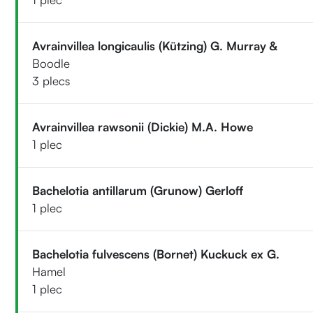
Avrainvillea longicaulis (Kützing) G. Murray &
Boodle
3 plecs
Avrainvillea rawsonii (Dickie) M.A. Howe
1 plec
Bachelotia antillarum (Grunow) Gerloff
1 plec
Bachelotia fulvescens (Bornet) Kuckuck ex G.
Hamel
1 plec