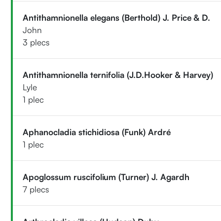
Antithamnionella elegans (Berthold) J. Price & D.
John
3 plecs
Antithamnionella ternifolia (J.D.Hooker & Harvey)
Lyle
1 plec
Aphanocladia stichidiosa (Funk) Ardré
1 plec
Apoglossum ruscifolium (Turner) J. Agardh
7 plecs