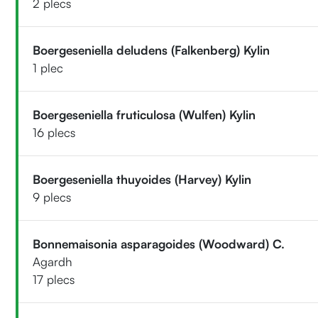
2 plecs
Boergeseniella deludens (Falkenberg) Kylin
1 plec
Boergeseniella fruticulosa (Wulfen) Kylin
16 plecs
Boergeseniella thuyoides (Harvey) Kylin
9 plecs
Bonnemaisonia asparagoides (Woodward) C.
Agardh
17 plecs