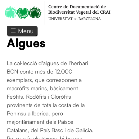
Vés al contingut
☰ Menu
Algues
La col·lecció d'algues de l'herbari
BCN conté més de 12.000
exemplars, que corresponen a
macròfits marins, bàsicament
Feòfits, Rodòfits i Cloròfits
provinents de tota la costa de la
Península Ibèrica, però
majoritàriament dels Països
Catalans, del País Basc i de Galícia.
Pel que fa als tàxons, hi ha una