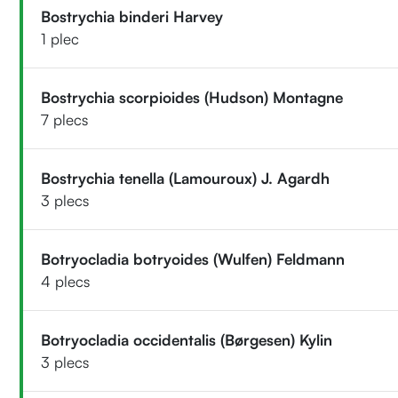
Bostrychia binderi Harvey
1 plec
Bostrychia scorpioides (Hudson) Montagne
7 plecs
Bostrychia tenella (Lamouroux) J. Agardh
3 plecs
Botryocladia botryoides (Wulfen) Feldmann
4 plecs
Botryocladia occidentalis (Børgesen) Kylin
3 plecs