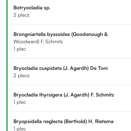
Botryocladia sp.
2 plecs
Brongniartella byssoides (Goodenough &
Woodward) F. Schmitz
1 plec
Bryocladia cuspidata (J. Agardh) De Toni
2 plecs
Bryocladia thyrsigera (J. Agardh) F. Schmitz
1 plec
Bryopsidella neglecta (Berthold) H. Rietema
1 plec