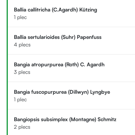
Ballia callitricha (C.Agardh) Kützing
1 plec
Ballia sertularioides (Suhr) Papenfuss
4 plecs
Bangia atropurpurea (Roth) C. Agardh
3 plecs
Bangia fuscopurpurea (Dillwyn) Lyngbye
1 plec
Bangiopsis subsimplex (Montagne) Schmitz
2 plecs