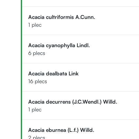
Acacia cultriformis A.Cunn.
1 plec
Acacia cyanophylla Lindl.
6 plecs
Acacia dealbata Link
16 plecs
Acacia decurrens (J.C.Wendl.) Willd.
1 plec
Acacia eburnea (L.f.) Willd.
2 plecs