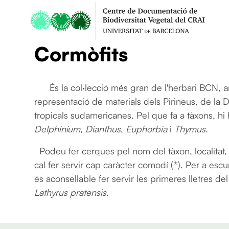
Cormòfits
És la col·lecció més gran de l'herbari BCN,
representació de materials dels Pirineus, de la D
tropicals sudamericanes. Pel que fa a tàxons, h
Delphinium
,
Dianthus
,
Euphorbia
i
Thymus
.
Podeu fer cerques pel nom del tàxon, localitat, 
cal fer servir cap caràcter comodí (*). Per a esc
és aconsellable fer servir les primeres lletres de
Lathyrus pratensis
.