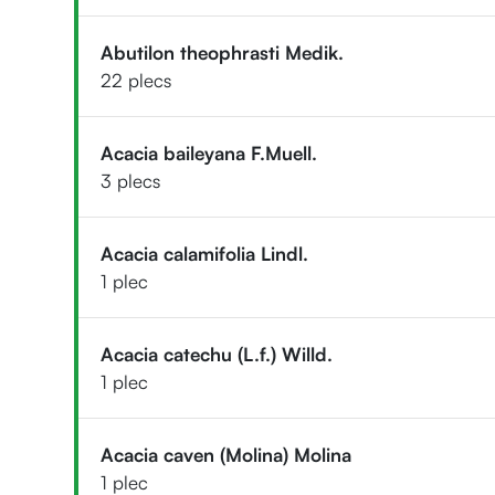
Abutilon theophrasti Medik.
22 plecs
Acacia baileyana F.Muell.
3 plecs
Acacia calamifolia Lindl.
1 plec
Acacia catechu (L.f.) Willd.
1 plec
Acacia caven (Molina) Molina
1 plec