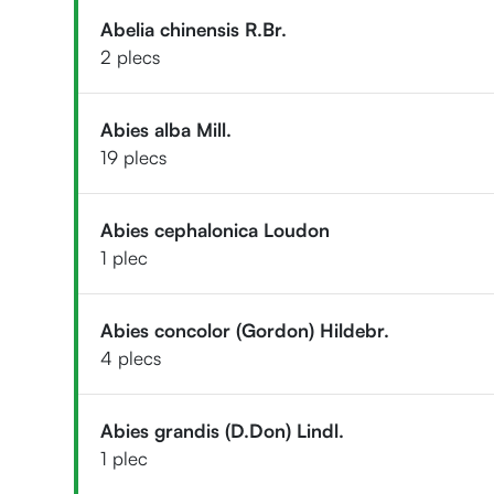
Abelia chinensis R.Br.
2 plecs
Abies alba Mill.
19 plecs
Abies cephalonica Loudon
1 plec
Abies concolor (Gordon) Hildebr.
4 plecs
Abies grandis (D.Don) Lindl.
1 plec