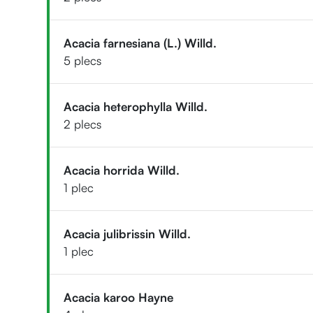
Acacia farnesiana (L.) Willd.
5 plecs
Acacia heterophylla Willd.
2 plecs
Acacia horrida Willd.
1 plec
Acacia julibrissin Willd.
1 plec
Acacia karoo Hayne