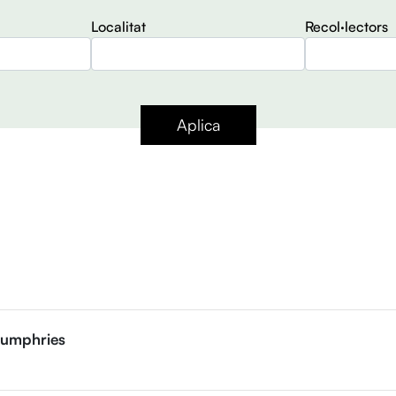
Localitat
Recol·lectors
Aplica
Humphries