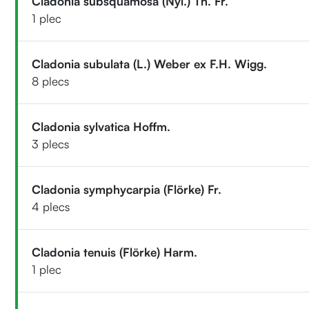
Cladonia subsquamosa (Nyl.) Th. Fr.
1 plec
Cladonia subulata (L.) Weber ex F.H. Wigg.
8 plecs
Cladonia sylvatica Hoffm.
3 plecs
Cladonia symphycarpia (Flörke) Fr.
4 plecs
Cladonia tenuis (Flörke) Harm.
1 plec