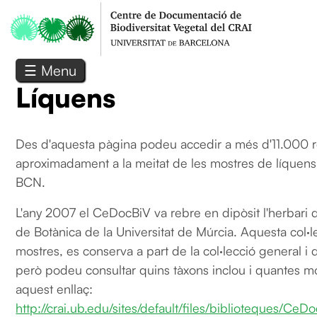
Vés al contingut
☰ Menu
Líquens
Des d'aquesta pàgina podeu accedir a més d'11.000 r
aproximadament a la meitat de les mostres de líquens
BCN.
L'any 2007 el CeDocBiV va rebre en dipòsit l'herbari 
de Botànica de la Universitat de Múrcia. Aquesta col
mostres, es conserva a part de la col·lecció general i 
però podeu consultar quins tàxons inclou i quantes m
aquest enllaç:
http://crai.ub.edu/sites/default/files/biblioteques/CeD