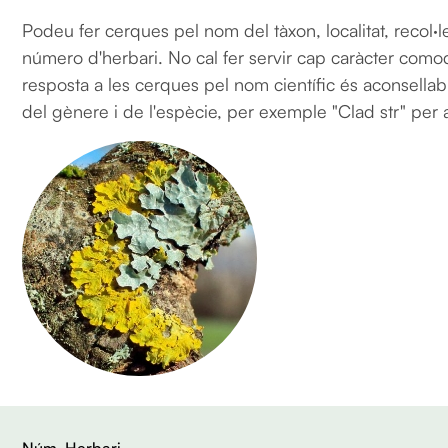
Podeu fer cerques pel nom del tàxon, localitat, recol·l
número d'herbari. No cal fer servir cap caràcter comod
resposta a les cerques pel nom científic és aconsellable
del gènere i de l'espècie, per exemple "Clad str" per
Núm. Herbari