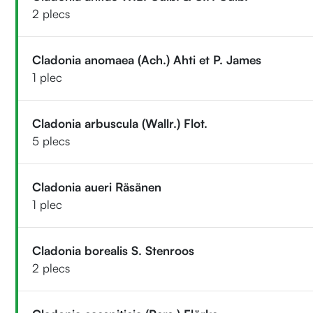
2 plecs
Cladonia anomaea (Ach.) Ahti et P. James
1 plec
Cladonia arbuscula (Wallr.) Flot.
5 plecs
Cladonia aueri Räsänen
1 plec
Cladonia borealis S. Stenroos
2 plecs