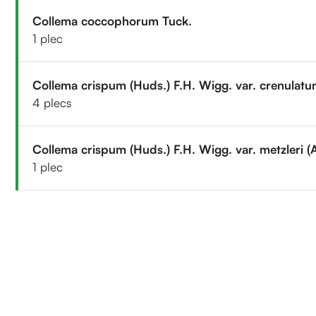
Collema coccophorum Tuck.
1 plec
Collema crispum (Huds.) F.H. Wigg. var. crenulat
4 plecs
Collema crispum (Huds.) F.H. Wigg. var. metzleri (
1 plec