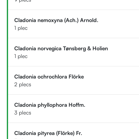
Cladonia nemoxyna (Ach.) Arnold.
1 plec
Cladonia norvegica Tønsberg & Holien
1 plec
Cladonia ochrochlora Flörke
2 plecs
Cladonia phyllophora Hoffm.
3 plecs
Cladonia pityrea (Flörke) Fr.