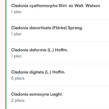
Cladonia cyathomorpha Stirt. ex Walt. Watson
1 plec
Cladonia decorticata (Flörke) Spreng.
1 plec
Cladonia deformis (L.) Hoffm.
1 plec
Cladonia digitata (L.) Hoffm.
5 plecs
Cladonia ecmocyna Leight.
2 plecs