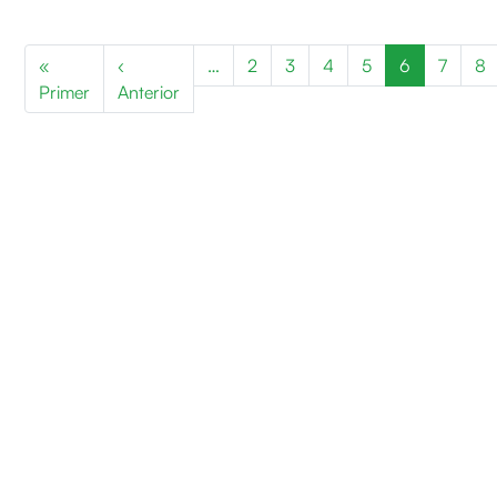
Paginació
«
‹
…
2
3
4
5
6
7
8
Primera pàgina
Pàgina anterior
Primer
Anterior