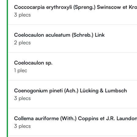
Coccocarpia erythroxyli (Spreng.) Swinscow et Kr
3 plecs
Coelocaulon aculeatum (Schreb.) Link
2 plecs
Coelocaulon sp.
1 plec
Coenogonium pineti (Ach.) Lücking & Lumbsch
3 plecs
Collema auriforme (With.) Coppins et J.R. Laundo
3 plecs