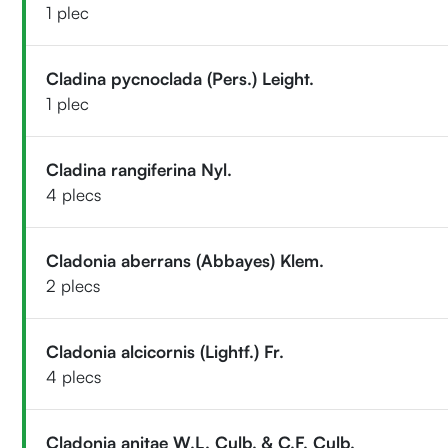
1 plec
Cladina pycnoclada (Pers.) Leight.
1 plec
Cladina rangiferina Nyl.
4 plecs
Cladonia aberrans (Abbayes) Klem.
2 plecs
Cladonia alcicornis (Lightf.) Fr.
4 plecs
Cladonia anitae W.L. Culb. & C.F. Culb.