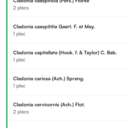
Cladonia caespiticia (Pers.) Flörke
2 plecs
Cladonia caespititia Gaert. F. et Mey.
1 plec
Cladonia capitellata (Hook. f. & Taylor) C. Bab.
1 plec
Cladonia cariosa (Ach.) Spreng.
1 plec
Cladonia cervicornis (Ach.) Flot.
2 plecs