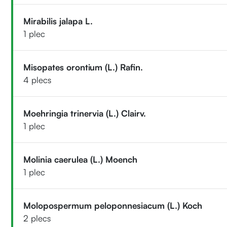
Mirabilis jalapa L.
1 plec
Misopates orontium (L.) Rafin.
4 plecs
Moehringia trinervia (L.) Clairv.
1 plec
Molinia caerulea (L.) Moench
1 plec
Molopospermum peloponnesiacum (L.) Koch
2 plecs