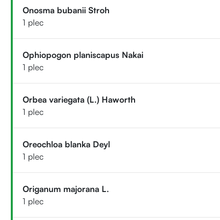
Onosma bubanii Stroh
1 plec
Ophiopogon planiscapus Nakai
1 plec
Orbea variegata (L.) Haworth
1 plec
Oreochloa blanka Deyl
1 plec
Origanum majorana L.
1 plec