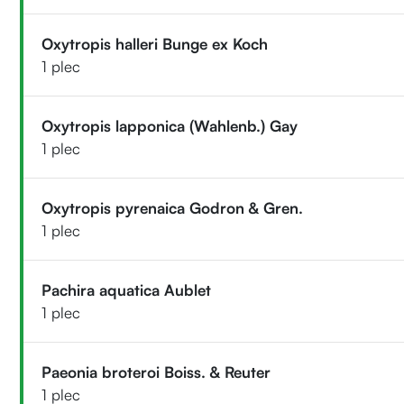
Oxytropis halleri Bunge ex Koch
1 plec
Oxytropis lapponica (Wahlenb.) Gay
1 plec
Oxytropis pyrenaica Godron & Gren.
1 plec
Pachira aquatica Aublet
1 plec
Paeonia broteroi Boiss. & Reuter
1 plec