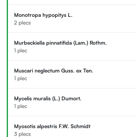
Monotropa hypopitys L.
2 plecs
Murbeckiella pinnatifida (Lam.) Rothm.
1 plec
Muscari neglectum Guss. ex Ten.
1 plec
Mycelis muralis (L.) Dumort.
1 plec
Myosotis alpestris F.W. Schmidt
3 plecs