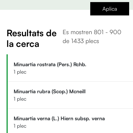
Aplica
Resultats de
Es mostren 801 - 900
de 1433 plecs
la cerca
Minuartia rostrata (Pers.) Rchb.
1 plec
Minuartia rubra (Scop.) Mcneill
1 plec
Minuartia verna (L.) Hiern subsp. verna
1 plec