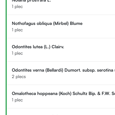
1 plec
Nothofagus obliqua (Mirbel) Blume
1 plec
Odontites lutea (L.) Clairv.
1 plec
Odontites verna (Bellardi) Dumort. subsp. serotina
2 plecs
Omalotheca hoppeana (Koch) Schultz Bip. & F.W. S
1 plec