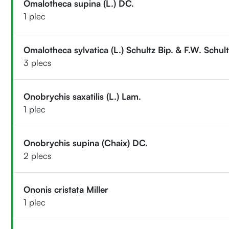
Omalotheca supina (L.) DC.
1 plec
Omalotheca sylvatica (L.) Schultz Bip. & F.W. Schul
3 plecs
Onobrychis saxatilis (L.) Lam.
1 plec
Onobrychis supina (Chaix) DC.
2 plecs
Ononis cristata Miller
1 plec