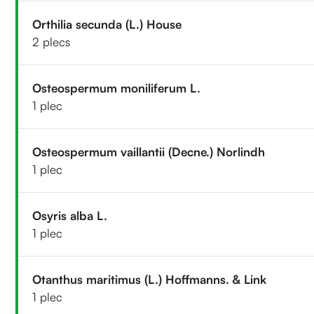
Orthilia secunda (L.) House
2 plecs
Osteospermum moniliferum L.
1 plec
Osteospermum vaillantii (Decne.) Norlindh
1 plec
Osyris alba L.
1 plec
Otanthus maritimus (L.) Hoffmanns. & Link
1 plec