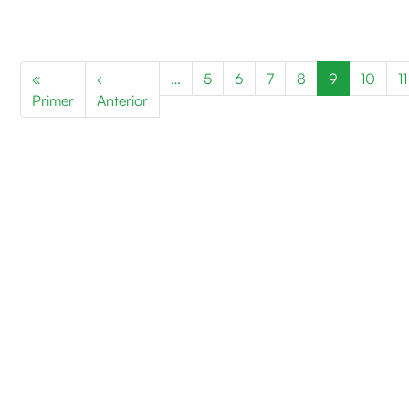
Paginació
«
‹
…
5
6
7
8
9
10
11
Primera pàgina
Pàgina anterior
Primer
Anterior