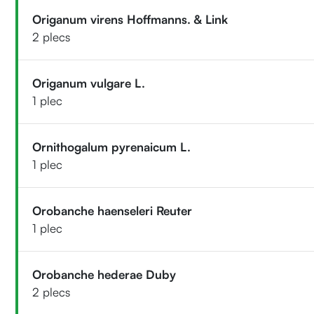
Origanum virens Hoffmanns. & Link
2 plecs
Origanum vulgare L.
1 plec
Ornithogalum pyrenaicum L.
1 plec
Orobanche haenseleri Reuter
1 plec
Orobanche hederae Duby
2 plecs