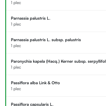
1 plec
Parnassia palustris L.
1 plec
Parnassia palustris L. subsp. palustris
1 plec
Paronychia kapela (Hacq.) Kerner subsp. serpyllifo
1 plec
Passiflora alba Link & Otto
1 plec
Passiflora capsularis L.