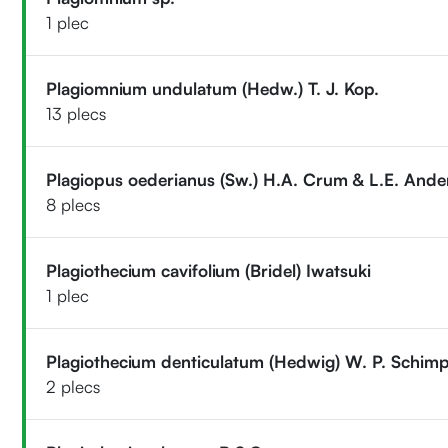
1 plec
Plagiomnium undulatum (Hedw.) T. J. Kop.
13 plecs
Plagiopus oederianus (Sw.) H.A. Crum & L.E. Ande
8 plecs
Plagiothecium cavifolium (Bridel) Iwatsuki
1 plec
Plagiothecium denticulatum (Hedwig) W. P. Schimp
2 plecs