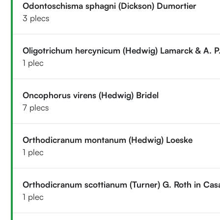
Odontoschisma sphagni (Dickson) Dumortier
3 plecs
Oligotrichum hercynicum (Hedwig) Lamarck & A. P
1 plec
Oncophorus virens (Hedwig) Bridel
7 plecs
Orthodicranum montanum (Hedwig) Loeske
1 plec
Orthodicranum scottianum (Turner) G. Roth in Cas
1 plec