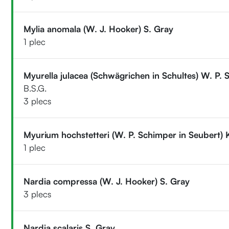
Mylia anomala (W. J. Hooker) S. Gray
1 plec
Myurella julacea (Schwägrichen in Schultes) W. P. 
B.S.G.
3 plecs
Myurium hochstetteri (W. P. Schimper in Seubert)
1 plec
Nardia compressa (W. J. Hooker) S. Gray
3 plecs
Nardia scalaris S. Gray