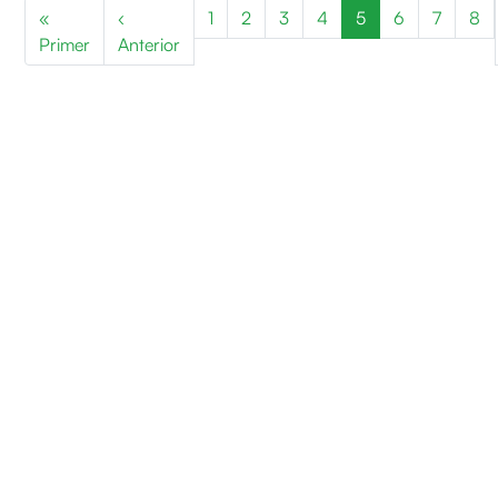
Paginació
«
‹
1
2
3
4
5
6
7
8
Primera pàgina
Pàgina anterior
Primer
Anterior