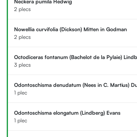
Neckera pumila Hedwig
2 plecs
Nowellia curvifolia (Dickson) Mitten in Godman
2 plecs
Octodiceras fontanum (Bachelot de la Pylaie) Lind
3 plecs
Odontoschisma denudatum (Nees in C. Martius) D
1 plec
Odontoschisma elongatum (Lindberg) Evans
1 plec