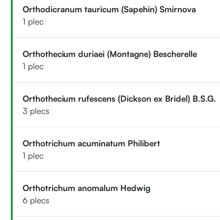
Orthodicranum tauricum (Sapehin) Smirnova
1 plec
Orthothecium duriaei (Montagne) Bescherelle
1 plec
Orthothecium rufescens (Dickson ex Bridel) B.S.G.
3 plecs
Orthotrichum acuminatum Philibert
1 plec
Orthotrichum anomalum Hedwig
6 plecs