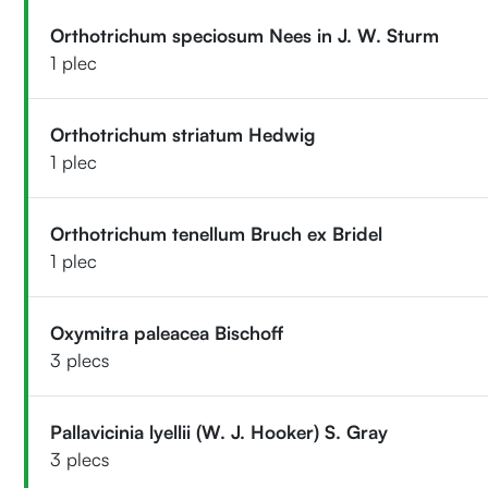
Orthotrichum speciosum Nees in J. W. Sturm
1 plec
Orthotrichum striatum Hedwig
1 plec
Orthotrichum tenellum Bruch ex Bridel
1 plec
Oxymitra paleacea Bischoff
3 plecs
Pallavicinia lyellii (W. J. Hooker) S. Gray
3 plecs