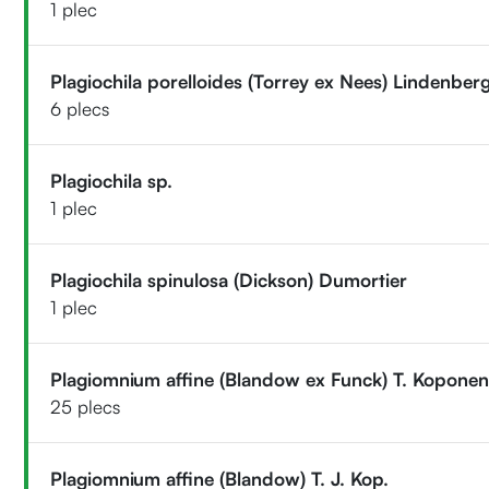
1 plec
Plagiochila porelloides (Torrey ex Nees) Lindenber
6 plecs
Plagiochila sp.
1 plec
Plagiochila spinulosa (Dickson) Dumortier
1 plec
Plagiomnium affine (Blandow ex Funck) T. Kopone
25 plecs
Plagiomnium affine (Blandow) T. J. Kop.