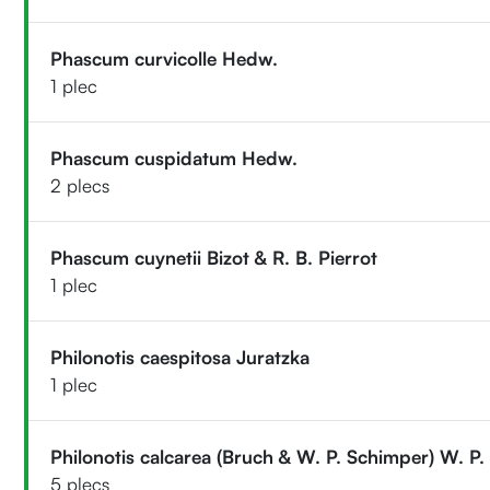
Phascum curvicolle Hedw.
1 plec
Phascum cuspidatum Hedw.
2 plecs
Phascum cuynetii Bizot & R. B. Pierrot
1 plec
Philonotis caespitosa Juratzka
1 plec
Philonotis calcarea (Bruch & W. P. Schimper) W. P
5 plecs