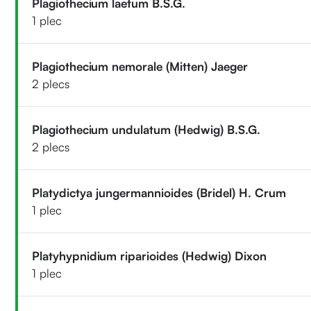
Plagiothecium laetum B.S.G.
1 plec
Plagiothecium nemorale (Mitten) Jaeger
2 plecs
Plagiothecium undulatum (Hedwig) B.S.G.
2 plecs
Platydictya jungermannioides (Bridel) H. Crum
1 plec
Platyhypnidium riparioides (Hedwig) Dixon
1 plec