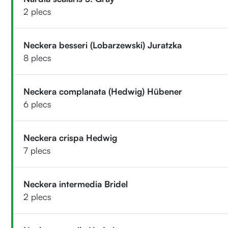
2 plecs
Neckera besseri (Lobarzewski) Juratzka
8 plecs
Neckera complanata (Hedwig) Hübener
6 plecs
Neckera crispa Hedwig
7 plecs
Neckera intermedia Bridel
2 plecs