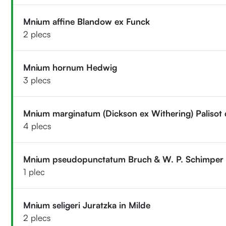
Mnium affine Blandow ex Funck
2 plecs
Mnium hornum Hedwig
3 plecs
Mnium marginatum (Dickson ex Withering) Palisot
4 plecs
Mnium pseudopunctatum Bruch & W. P. Schimper
1 plec
Mnium seligeri Juratzka in Milde
2 plecs